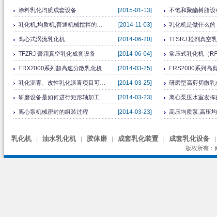
涂料乳化均质成套设备
[2015-01-13]
不饱和聚酯树脂设
乳化机,均质机,普通机械搅拌的…
[2014-11-03]
乳化机是做什么的
离心式涡流乳化机
[2014-06-20]
TFSRJ 栓剂真
TFZRJ 膏霜真空乳化成套设备
[2014-06-04]
常压式乳化机（RFJ-
ERX2000系列超高速分散乳化机…
[2014-03-25]
ERS2000系列
乳化沥青、改性乳化沥青项目可…
[2014-03-25]
研磨型高剪切微乳
研磨设备是如何进行矩形轴加工…
[2014-03-23]
离心泵压水室发挥
离心泵机械密封的组装过程
[2014-03-23]
高压均质泵,高压
乳化机
油水乳化机
胶体磨
成套乳化装置
成套乳化设备
|
|
|
|
|
版权所有：南