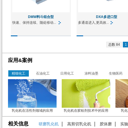
DMW料斗组合型
DXA多进口型
快速、保持连续、随处移动...
多通道进入,更高效...
总数 84
1
应用&案例
精细化工
石油化工
日用化工
涂料油墨
生物医药
乳化机在活性剂领域的应用
乳化机在胶粘剂技术中的应用
乳化
相关信息
|
|
|
研磨乳化机
高剪切乳化机
胶体磨
实