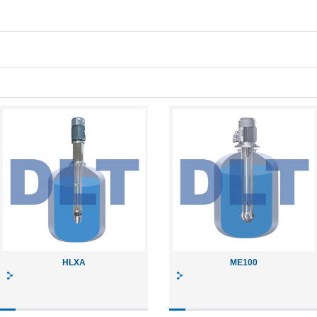
HLXA
ME100