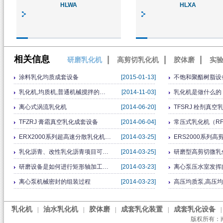
HLWA
HLXA
相关信息
|
|
|
研磨乳化机
高剪切乳化机
胶体磨
实
涂料乳化均质成套设备
[2015-01-13]
不饱和聚酯树脂设
乳化机,均质机,普通机械搅拌的…
[2014-11-03]
乳化机是做什么的
离心式涡流乳化机
[2014-06-20]
TFSRJ 栓剂真
TFZRJ 膏霜真空乳化成套设备
[2014-06-04]
常压式乳化机（RFJ-
ERX2000系列超高速分散乳化机…
[2014-03-25]
ERS2000系列
乳化沥青、改性乳化沥青项目可…
[2014-03-25]
研磨型高剪切微乳
研磨设备是如何进行矩形轴加工…
[2014-03-23]
离心泵压水室发挥
离心泵机械密封的组装过程
[2014-03-23]
高压均质泵,高压
乳化机
油水乳化机
胶体磨
成套乳化装置
成套乳化设备
|
|
|
|
|
版权所有：南