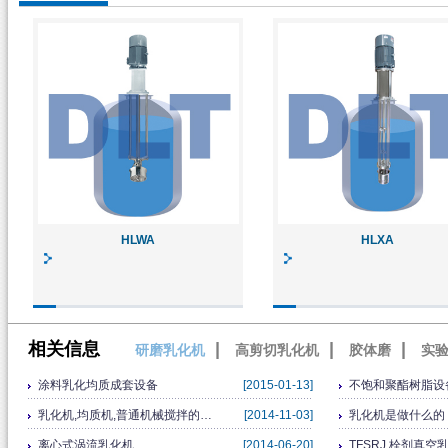
HLWA
HLXA
相关信息
|
|
|
研磨乳化机
高剪切乳化机
胶体磨
实
涂料乳化均质成套设备
[2015-01-13]
不饱和聚酯树脂设
乳化机,均质机,普通机械搅拌的…
[2014-11-03]
乳化机是做什么的
离心式涡流乳化机
[2014-06-20]
TFSRJ 栓剂真