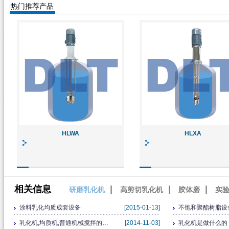
热门推荐产品
HLWA
HLXA
相关信息
|
|
|
研磨乳化机
高剪切乳化机
胶体磨
实
涂料乳化均质成套设备
[2015-01-13]
不饱和聚酯树脂设
乳化机,均质机,普通机械搅拌的…
[2014-11-03]
乳化机是做什么的