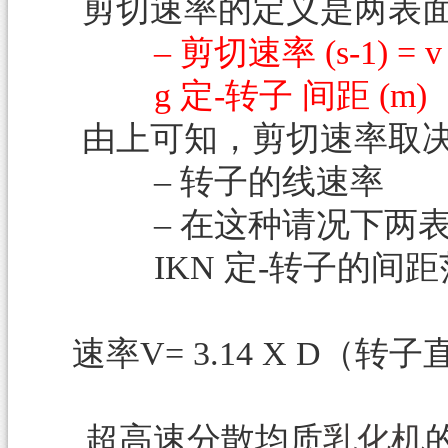
剪切速率的定义是两表
–
剪切速率
(s-1) =
g
定
-
转子 间距
(m)
由上可知，剪切速率取
–
转子的线速率
–
在这种请况下两
IKN
定
-
转子的间距
速率
V
= 3.14 X D
（转子
超高速分散均质
乳化机