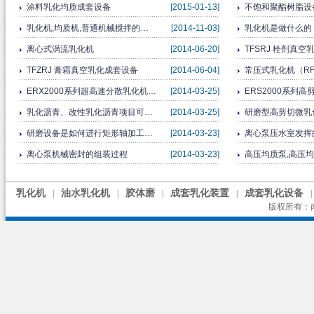
涂料乳化均质成套设备
[2015-01-13]
不饱和聚酯树脂设
乳化机,均质机,普通机械搅拌的…
[2014-11-03]
乳化机是做什么的
离心式涡流乳化机
[2014-06-20]
TFSRJ 栓剂真
TFZRJ 膏霜真空乳化成套设备
[2014-06-04]
常压式乳化机（RFJ-
ERX2000系列超高速分散乳化机…
[2014-03-25]
ERS2000系列
乳化沥青、改性乳化沥青项目可…
[2014-03-25]
研磨型高剪切微乳
研磨设备是如何进行矩形轴加工…
[2014-03-23]
离心泵压水室发挥
离心泵机械密封的组装过程
[2014-03-23]
高压均质泵,高压
乳化机
油水乳化机
胶体磨
成套乳化装置
成套乳化设备
|
|
|
|
|
版权所有：南