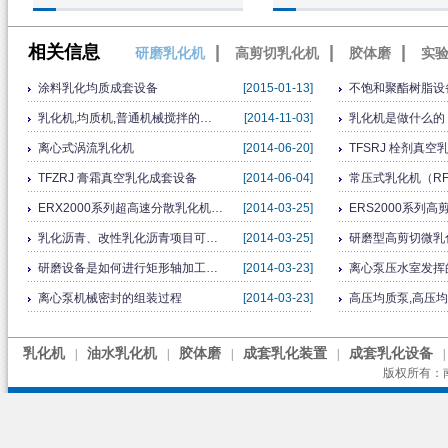
相关信息
|
|
|
研磨乳化机
高剪切乳化机
胶体磨
实
涂料乳化均质成套设备
[2015-01-13]
不饱和聚酯树脂设
乳化机,均质机,普通机械搅拌的…
[2014-11-03]
乳化机是做什么的
离心式涡流乳化机
[2014-06-20]
TFSRJ 栓剂真
TFZRJ 膏霜真空乳化成套设备
[2014-06-04]
常压式乳化机（RFJ-
ERX2000系列超高速分散乳化机…
[2014-03-25]
ERS2000系列
乳化沥青、改性乳化沥青项目可…
[2014-03-25]
研磨型高剪切微乳
研磨设备是如何进行矩形轴加工…
[2014-03-23]
离心泵压水室发挥
离心泵机械密封的组装过程
[2014-03-23]
高压均质泵,高压
乳化机
油水乳化机
胶体磨
成套乳化装置
成套乳化设备
|
|
|
|
|
版权所有：南