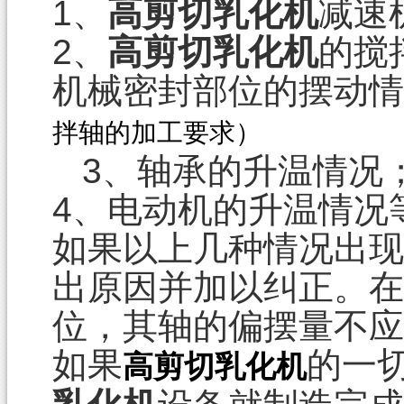
1、
高剪切乳化机
减速
2、
高剪切乳化机
的搅
机械密封部位的摆动情
拌轴的加工要求）
3、轴承的升温情况
4、电动机的升温情况
如果以上几种情况出现
出原因并加以纠正。在
位，其轴的偏摆量不应大
如果
的一
高剪切乳化机