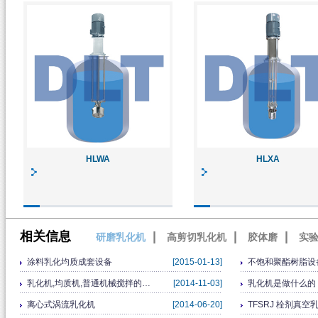
HLWA
HLXA
相关信息
|
|
|
研磨乳化机
高剪切乳化机
胶体磨
实
涂料乳化均质成套设备
[2015-01-13]
不饱和聚酯树脂设
乳化机,均质机,普通机械搅拌的…
[2014-11-03]
乳化机是做什么的
离心式涡流乳化机
[2014-06-20]
TFSRJ 栓剂真