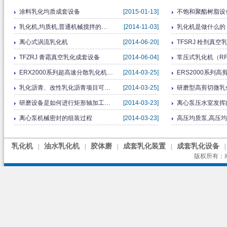
涂料乳化均质成套设备
[2015-01-13]
不饱和聚酯树脂设
乳化机,均质机,普通机械搅拌的…
[2014-11-03]
乳化机是做什么的
离心式涡流乳化机
[2014-06-20]
TFSRJ 栓剂真
TFZRJ 膏霜真空乳化成套设备
[2014-06-04]
常压式乳化机（RFJ-
ERX2000系列超高速分散乳化机…
[2014-03-25]
ERS2000系列
乳化沥青、改性乳化沥青项目可…
[2014-03-25]
研磨型高剪切微乳
研磨设备是如何进行矩形轴加工…
[2014-03-23]
离心泵压水室发挥
离心泵机械密封的组装过程
[2014-03-23]
高压均质泵,高压
乳化机
油水乳化机
胶体磨
成套乳化装置
成套乳化设备
|
|
|
|
|
版权所有：南