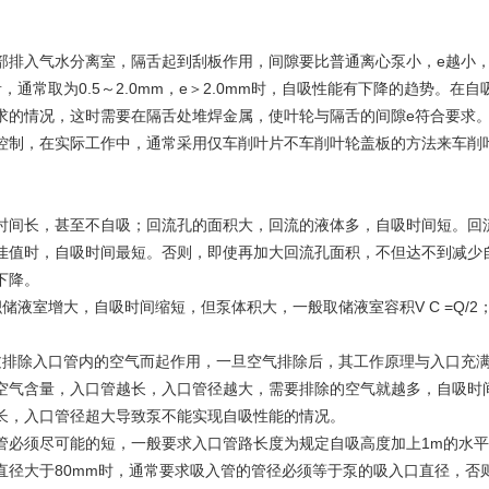
入气水分离室，隔舌起到刮板作用，间隙要比普通离心泵小，e越小，
，通常取为0.5～2.0mm，e＞2.0mm时，自吸性能有下降的趋势。在
求的情况，这时需要在隔舌处堆焊金属，使叶轮与隔舌的间隙e符合要求
控制，在实际工作中，通常采用仅车削叶片不车削叶轮盖板的方法来车削
间长，甚至不自吸；回流孔的面积大，回流的液体多，自吸时间短。回
佳值时，自吸时间最短。否则，即使再加大回流孔面积，不但达不到减少
下降。
室增大，自吸时间缩短，但泵体积大，一般取储液室容积V C =Q/2
除入口管内的空气而起作用，一旦空气排除后，其工作原理与入口充满
空气含量，入口管越长，入口管径越大，需要排除的空气就越多，自吸时
，入口管径超大导致泵不能实现自吸性能的情况。
须尽可能的短，一般要求入口管路长度为规定自吸高度加上1m的水平
直径大于80mm时，通常要求吸入管的管径必须等于泵的吸入口直径，否