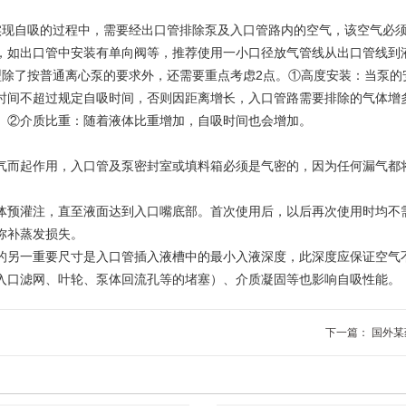
自吸的过程中，需要经出口管排除泵及入口管路内的空气，该空气必须
，如出口管中安装有单向阀等，推荐使用一小口径放气管线从出口管线到
了按普通离心泵的要求外，还需要重点考虑2点。①高度安装：当泵的
时间不超过规定自吸时间，否则因距离增长，入口管路需要排除的气体增
。②介质比重：随着液体比重增加，自吸时间也会增加。
而起作用，入口管及泵密封室或填料箱必须是气密的，因为任何漏气都
预灌注，直至液面达到入口嘴底部。首次使用后，以后再次使用时均不
弥补蒸发损失。
另一重要尺寸是入口管插入液槽中的最小入液深度，此深度应保证空气
入口滤网、叶轮、泵体回流孔等的堵塞）、介质凝固等也影响自吸性能。
下一篇：
国外某