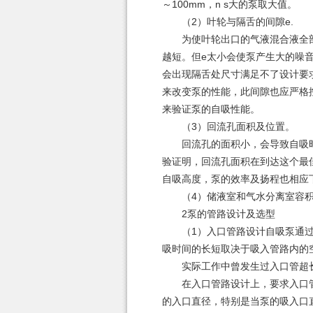
～100mm，n s大的泵取大值。
（2）叶轮与隔舌的间隙e.
为使叶轮出口的气液混合液全部排
越短。但e太小会使泵产生大的噪音
会出现隔舌处尺寸满足不了设计要
来改变泵的性能，此间隙也应严格
来验证泵的自吸性能。
（3）回流孔面积及位置。
回流孔的面积小，会导致自吸时
验证明，回流孔面积在到达这个最
自吸高度，泵的效率及扬程也相应
（4）储液室和气水分离室容积储液
2泵的管路设计及选型
（1）入口管路设计自吸泵通过排
吸时间的长短取决于吸入管路内的
实际工作中曾发生过入口管超长
在入口管路设计上，要求入口管必
的入口直径，特别是当泵的吸入口