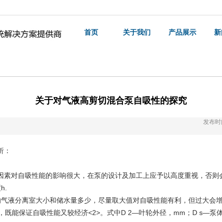
首页
关于我们
产品展示
新
关于对气液高剪切混合泵自吸性的探究
发布时间
析：
素对自吸性能的影响很大，在泵的设计及加工上应予以高度重视，否则
.
液分离室大小和储水量多少，尽量取大值对自吸性能有利，但过大会增
既能保证自吸性能又较经济<2>。式中D 2―叶轮外径，mm；D s―泵