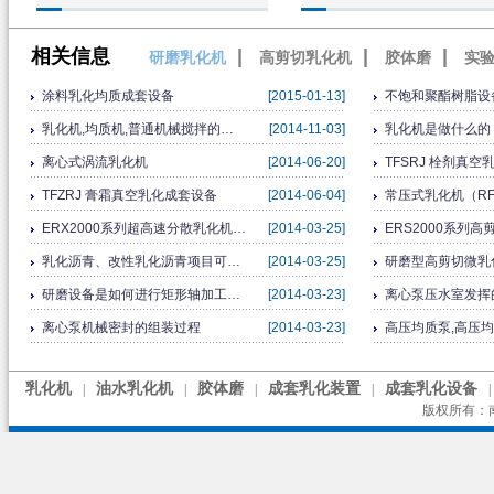
相关信息
|
|
|
研磨乳化机
高剪切乳化机
胶体磨
实
涂料乳化均质成套设备
[2015-01-13]
不饱和聚酯树脂设
乳化机,均质机,普通机械搅拌的…
[2014-11-03]
乳化机是做什么的
离心式涡流乳化机
[2014-06-20]
TFSRJ 栓剂真
TFZRJ 膏霜真空乳化成套设备
[2014-06-04]
常压式乳化机（RFJ-
ERX2000系列超高速分散乳化机…
[2014-03-25]
ERS2000系列
乳化沥青、改性乳化沥青项目可…
[2014-03-25]
研磨型高剪切微乳
研磨设备是如何进行矩形轴加工…
[2014-03-23]
离心泵压水室发挥
离心泵机械密封的组装过程
[2014-03-23]
高压均质泵,高压
乳化机
油水乳化机
胶体磨
成套乳化装置
成套乳化设备
|
|
|
|
|
版权所有：南